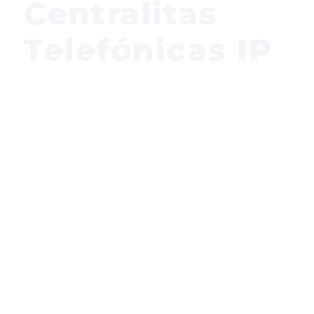
Centralitas
Telefónicas IP
Somos cercanos y estamos siempre
preparados para brindarte un servicio de
calidad