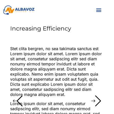
Servicio a parti
Servicios a emp
Quiénes s
Increasing Efficiency
Stet clita bergren, no sea takimata sanctus est
Lorem ipsum dolor sit amet. Lorem ipsum dolor
sit amet, consetetur sadipscing elitr sed diam
nonumy eirmod tempor invidunt ut labore et
dolore magna aliquyam erat. Dicta sunt
explicabo. Nemo enim ipsam voluptatem quia
voluptas sit aspernatur aut odit aut fugit, quia.
Dicta sunt explicabo Lorem ipsum dolor sit
amet, consetetur sadipscing elitr sed diam
dolore magna aliquyam erat.
Lorem ipsum dolor sit amet, consetetur
sadipscing elitr, sed diam nonumy eirmod
tempor invidunt labore dolore magna erat, sed