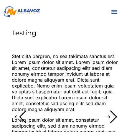
Servicio a parti
Servicios a emp
Quiénes s
Testing
Stet clita bergren, no sea takimata sanctus est
Lorem ipsum dolor sit amet. Lorem ipsum dolor
sit amet, consetetur sadipscing elitr sed diam
nonumy eirmod tempor invidunt ut labore et
dolore magna aliquyam erat. Dicta sunt
explicabo. Nemo enim ipsam voluptatem quia
voluptas sit aspernatur aut odit aut fugit, quia.
Dicta sunt explicabo Lorem ipsum dolor sit
amet, consetetur sadipscing elitr sed diam
dolore magna aliquyam erat.
Lorem ipsum dolor sit amet, consetetur
sadipscing elitr, sed diam nonumy eirmod
tempor invidunt labore dolore magna erat, sed